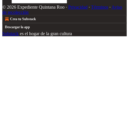
© 2026 Expediente Quintana Roo
·
Privacidad
∙
Términos
∙
Aviso
de recolección
Crea tu Substack
Descargar la app
Substack
es el hogar de la gran cultura