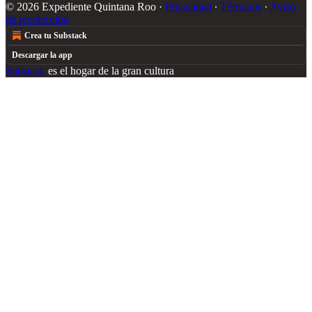
© 2026 Expediente Quintana Roo
·
Privacidad
∙
Términos
∙
Aviso
de recolección
Crea tu Substack
Descargar la app
Substack
es el hogar de la gran cultura