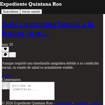
Suscribirse
Iniciar sesión
Bebé cancunense botado a la
basura ya se…
may 20
Aunque requirió una transfusión sanguínea debido a su condición
inicial, su estado de salud es actualmente estable.
Leer →
Comentarios
© 2026 Expediente Quintana Roo
·
Privacidad
∙
Términos
∙
Aviso