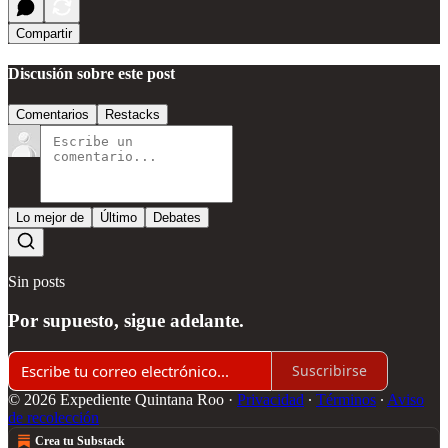
Compartir
Discusión sobre este post
Comentarios
Restacks
Lo mejor de
Último
Debates
Sin posts
Por supuesto, sigue adelante.
Suscribirse
© 2026 Expediente Quintana Roo
·
Privacidad
∙
Términos
∙
Aviso
de recolección
Crea tu Substack