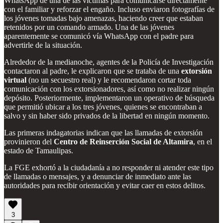
WhatsApp de una de las víctimas para comunicarse directamente
con el familiar y reforzar el engaño. Incluso enviaron fotografías de
los jóvenes tomadas bajo amenazas, haciendo creer que estaban
retenidos por un comando armado. Una de las jóvenes
aparentemente se comunicó vía WhatsApp con el padre para
advertirle de la situación.
Alrededor de la medianoche, agentes de la Policía de Investigación
contactaron al padre, le explicaron que se trataba de una
extorsión
virtual
(no un secuestro real) y le recomendaron cortar toda
comunicación con los extorsionadores, así como no realizar ningún
depósito. Posteriormente, implementaron un operativo de búsqueda
que permitió ubicar a los tres jóvenes, quienes se encontraban a
salvo y sin haber sido privados de la libertad en ningún momento.
Las primeras indagatorias indican que las llamadas de extorsión
provinieron del
Centro de Reinserción Social de Altamira
, en el
estado de Tamaulipas.
La FGE exhortó a la ciudadanía a no responder ni atender este tipo
de llamadas o mensajes, y a denunciar de inmediato ante las
autoridades para recibir orientación y evitar caer en estos delitos.
3