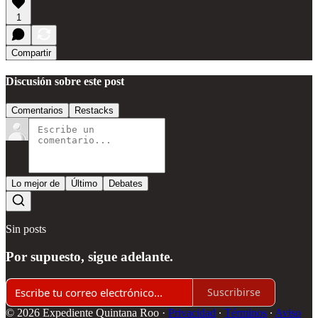
1
Compartir
Discusión sobre este post
Comentarios
Restacks
Lo mejor de
Último
Debates
Sin posts
Por supuesto, sigue adelante.
Suscribirse
© 2026 Expediente Quintana Roo
·
Privacidad
∙
Términos
∙
Aviso