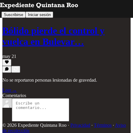
Suscribirse
Iniciar sesión
Bólido pierde el control y
vuelca en Bulevar…
may 21
No se reportaron personas lesionadas de gravedad.
Leer →
Comentarios
© 2026 Expediente Quintana Roo
·
Privacidad
∙
Términos
∙
Aviso
de recolección