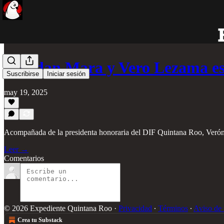
Brindan Mara y Vero Lezama e
Suscribirse
Iniciar sesión
may 19, 2025
Acompañada de la presidenta honoraria del DIF Quintana Roo, Veróni
Leer →
Comentarios
© 2026 Expediente Quintana Roo
·
Privacidad
∙
Términos
∙
Aviso de 
Crea tu Substack