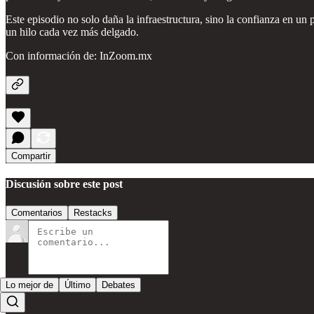
Este episodio no solo daña la infraestructura, sino la confianza en un 
un hilo cada vez más delgado.
Con información de: InZoom.mx
Compartir
Discusión sobre este post
Comentarios
Restacks
Lo mejor de
Último
Debates