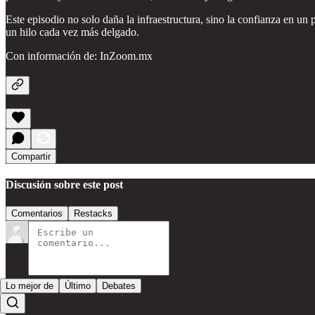
Este episodio no solo daña la infraestructura, sino la confianza en un 
un hilo cada vez más delgado.
Con información de: InZoom.mx
Compartir
Discusión sobre este post
Comentarios
Restacks
Lo mejor de
Último
Debates