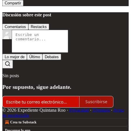
Compartir
Discusión sobre este post
Comentarios
Restacks
Lo mejor de
Último
Debates
Sin posts
Por supuesto, sigue adelante.
Suscribirse
© 2026 Expediente Quintana Roo
·
Privacidad
∙
Términos
∙
Aviso
de recolección
Crea tu Substack
Descargar la app