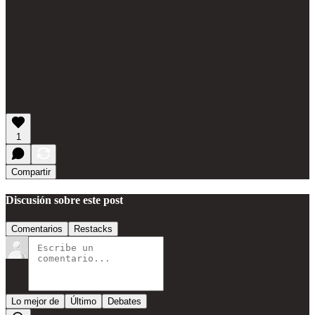
1
Compartir
Discusión sobre este post
Comentarios
Restacks
Lo mejor de
Último
Debates