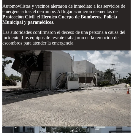
Automovilistas y vecinos alertaron de inmediato a los servicios de
emergencia tras el derrumbe. Al lugar acudieron elementos de
Protección Civil
, el
Heroico Cuerpo de Bomberos
,
Policía
Municipal
y
paramédicos
.
Las autoridades confirmaron el deceso de una persona a causa del
incidente. Los equipos de rescate trabajaron en la remoción de
escombros para atender la emergencia.
Videos compartidos en redes sociales muestran que una sección
completa del techo colapsó, mientras que la estructura restante
quedó severamente dañada.
La zona permanece acordonada y cerrada a la circulación mientras