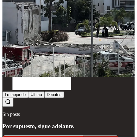
peritos investigan las causas del derrumbe. Hasta el momento no se
ha revelado la identidad de la víctima.
Compartir
Discusión sobre este post
Comentarios
Restacks
Lo mejor de
Último
Debates
Sin posts
Por supuesto, sigue adelante.