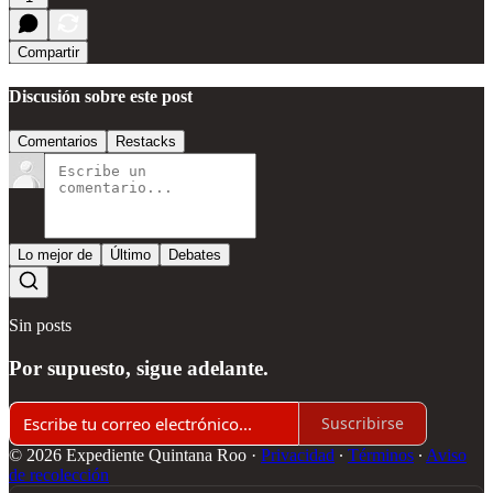
Compartir
Discusión sobre este post
Comentarios
Restacks
Lo mejor de
Último
Debates
Sin posts
Por supuesto, sigue adelante.
Suscribirse
© 2026 Expediente Quintana Roo
·
Privacidad
∙
Términos
∙
Aviso
de recolección