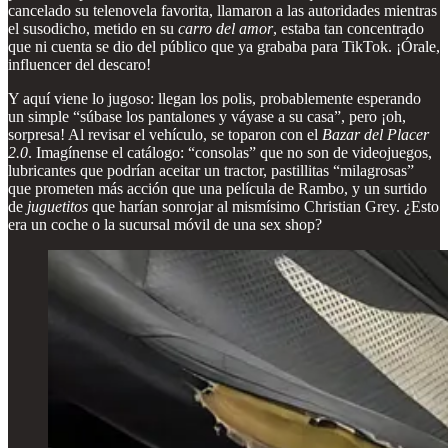
cancelado su telenovela favorita, llamaron a las autoridades mientras
el susodicho, metido en su
carro del amor
, estaba tan concentrado
que ni cuenta se dio del público que ya grababa para TikTok. ¡Órale,
influencer del descaro!
Y aquí viene lo jugoso: llegan los polis, probablemente esperando
un simple “súbase los pantalones y váyase a su casa”, pero ¡oh,
sorpresa! Al revisar el vehículo, se toparon con el
Bazar del Placer
2.0
. Imagínense el catálogo: “consolas” que no son de videojuegos,
lubricantes que podrían aceitar un tractor, pastillitas “milagrosas”
que prometen más acción que una película de Rambo, y un surtido
de
juguetitos
que harían sonrojar al mismísimo Christian Grey. ¿Esto
era un coche o la sucursal móvil de una sex shop?