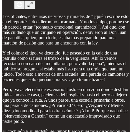
Los oficiales, entre risas nerviosas y miradas de “¿quién escribe esto
en el reporte?”, decidieron no tocar nada. Y no los culpo, porque ese
kit parecía gritar “¡contagio emocional garantizado!”. Así que, con
más cuidado que un cirujano en operación, detuvieron al Don Juan
de pacotilla, quien, por cierto, estaba más preparado para una
maratón de pasión que para un encuentro con la ley.
Y el colmo: el tipo, ya detenido, fue paseado en la caja de una
patrulla como si fuera el trofeo de la vergüenza. Ahí lo vemos,
recostado con cara de “me pillaron, pero valió la pena”, mientras el
público se pregunta si estaba más listo para una orgía que para un
juicio. Todo esto a metros de una escuela, una parada de camiones y
pacientes que solo querían curarse… ¡no traumatizarse!
Pero, ¡vaya elección de escenario! Justo en una zona donde desfilan
niños, amas de casa, pacientes del hospital y hasta el perro callejero
que ya conoce la ruta. A unos pasos, una escuela primaria; a otros,
una parada de camiones. ¿Privacidad? Cero. ¿Vergüenza? Menos
diez. ¿Incomodidad para los transeúntes? ¡Al mil! Porque nada dice
“bienvenidos a Cancún” como un espectáculo improvisado que
nadie pidió.
El cochinón y su
maletín del amor
fueron puestos a disposición de