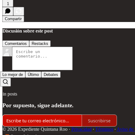
1
Compartir
Discusión sobre este post
Comentarios
Restacks
Lo mejor de
Último
Debates
Sin posts
Por supuesto, sigue adelante.
Suscribirse
© 2026 Expediente Quintana Roo
·
Privacidad
∙
Términos
∙
Aviso de 