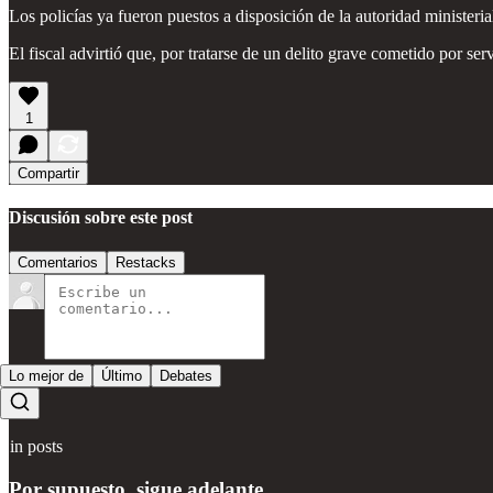
Los policías ya fueron puestos a disposición de la autoridad ministeria
El fiscal advirtió que, por tratarse de un delito grave cometido por s
1
Compartir
Discusión sobre este post
Comentarios
Restacks
Lo mejor de
Último
Debates
Sin posts
Por supuesto, sigue adelante.