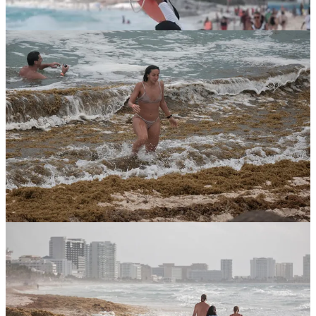
El panorama global complica las cosas. La inflación en mercados
clave como Estados Unidos y Europa ha reducido el poder
adquisitivo de los viajeros, mientras destinos como Punta Cana y
Jamaica compiten con precios más bajos. Además, el sargazo sigue
afectando las playas, con reportes de caídas de hasta 35% en
ocupación hotelera y 90% en restaurantes en zonas como Playa del
Carmen. Sin embargo, ceder a la tentación de bajar tarifas podría ser
un error. Reducir precios puede llenar habitaciones a corto plazo,
pero a la larga podría atraer un turismo menos rentable y erosionar la
exclusividad que distingue al Caribe mexicano.
La disyuntiva es clara: ¿mantener la exclusividad a riesgo de menor