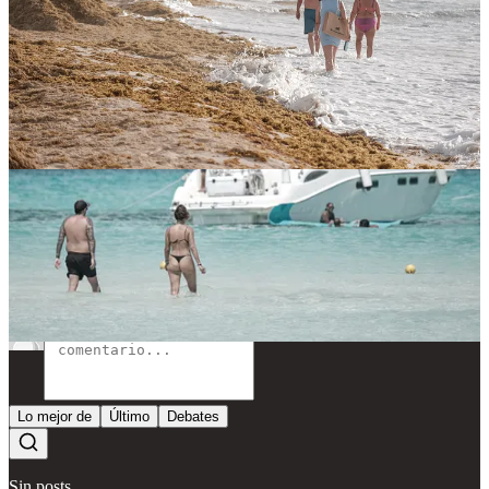
ocupación o competir con descuentos? Por ahora, los hoteleros
apuestan por reforzar la promoción y la diferenciación, buscando
convencer al mundo de que, como dice Frachey, este paraíso “vale
lo que cuesta”. El futuro del Caribe mexicano dependerá de su
capacidad para mantener ese equilibrio en un contexto cada vez más
competitivo.
Compartir
Discusión sobre este post
Comentarios
Restacks
Lo mejor de
Último
Debates
Sin posts