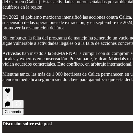
del Carmen (Calica). Estas actividades fueron señaladas por ambiental
acuíferos en la región.
En 2022, el gobierno mexicano intensificó las acciones contra Calica,
suspensión de las operaciones de extracción, y en septiembre de 2024,
promover la restauración del área.
Sin embargo, la falta del programa de manejo ha generado un vacío nor
sigue vulnerable a actividades ilegales o a la falta de acciones concret
Activistas han instado a la SEMARNAT a cumplir con su compromiso y 
locales y expertos en conservación. Por su parte, Vulcan Materials ma
violan acuerdos comerciales. Este conflicto, en arbitraje internacional
Mientras tanto, las más de 1,000 hectáreas de Calica permanecen en u
atención mediática seguirán siendo clave para garantizar que esta dec
1
Compartir
Discusión sobre este post