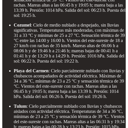
rachas. Mareas altas a las 06:45 h y 19:05 h; marea baja a las
13:39 h. Presión: 1014 hPa. Salida del sol: 06:23 h. Puesta del
sol: 19:25 h.
Cozumel
: Cielo de medio nublado a despejado, sin lluvias
significativas. Temperaturas más moderadas, con máximas de
31 a 33 °C y mínimas de 25 a 27 °C. Sensación térmica de 39
°C entre las 14:00 y 16:00 h. Vientos del este-sureste de 18 a
27 km/h con rachas de 35 km/h. Mareas altas de 06:06 h a
08:06 h y de 19:46 h a 21:46 h; mareas bajas de 00:41 h a
01:41 h y de 13:29 h a 14:29 h. Presión: 1016 hPa. Salida del
sol: 06:22 h. Puesta del sol: 19:22 h.
Playa del Carmen
: Cielo parcialmente nublado con lluvias y
chubascos acompañados de actividad eléctrica. Máximas de
34 a 36 °C, mínimas de 23 a 25 °C y sensación térmica de 39
°C. Vientos del este-sureste con rachas. Mareas altas a las
06:45 h y 19:05 h; marea baja a las 13:39 h. Presión: 1014
hPa. Salida del sol: 06:26 h. Puesta del sol: 19:26 h.
Tulum
: Cielo parcialmente nublado con lluvias y chubascos
aislados con actividad eléctrica. Temperaturas de 34 a 36 °C,
mínimas de 23 a 25 °C y sensación térmica de 39 °C. Vientos
del este-sureste con rachas. Mareas altas a las 06:31 h y 19:34
h; mareas bajas a las 00:28 h y 13:23 h. Presión: 1015 hPa.