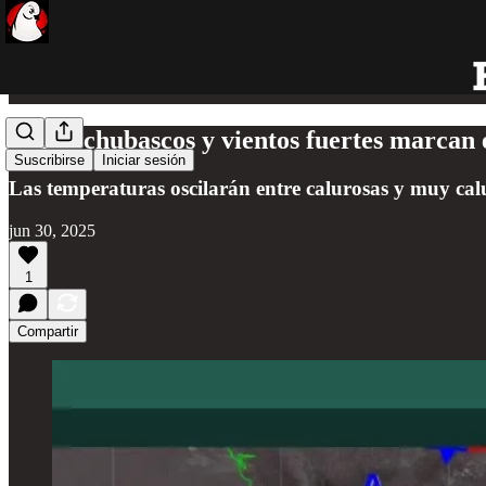
Calor, chubascos y vientos fuertes marcan 
Suscribirse
Iniciar sesión
Las temperaturas oscilarán entre calurosas y muy calu
jun 30, 2025
1
Compartir