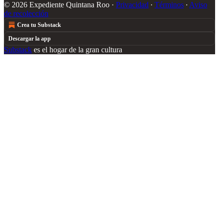
© 2026 Expediente Quintana Roo
·
Privacidad
∙
Términos
∙
Aviso
de recolección
Crea tu Substack
Descargar la app
Substack
es el hogar de la gran cultura