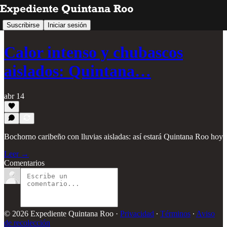
Suscribirse
Iniciar sesión
Calor intenso y chubascos
aislados: Quintana…
abr 14
Bochorno caribeño con lluvias aisladas: así estará Quintana Roo hoy
Leer →
Comentarios
© 2026 Expediente Quintana Roo
·
Privacidad
∙
Términos
∙
Aviso
de recolección