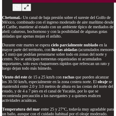
Chetumal.-
Un canal de baja presión sobre el sureste del Golfo de
México, combinado con el ingreso moderado de aire marítimo desde
el Caribe, mantiene al estado con un ambiente típico de mediados de
abril: caluroso, bochornoso y con la posibilidad de algunas gotas
aisladas que apenas mojan el asfalto.
Durante este martes se espera
cielo parcialmente nublado
en la
mayor parte del territorio, con
lluvias aisladas
(acumulados menores
a 5 mm) que podrían presentarse sobre todo en zonas del norte y
centro. No se anticipan tormentas organizadas ni acumulados
importantes, solo esos chaparrones rápidos que refrescan un rato y
luego dejan todo más húmedo.
Viento del este
de 15 a 25 km/h con
rachas
que pueden alcanzar
los 30-50 km/h, especialmente en la zona costera norte. El
oleaje
se
mantendrá entre 2.0 y 3.0 metros de altura en las costas del norte del
estado, y de 4 a 7 pies en el canal de Yucatán, por lo que se
recomienda precaución a los navegantes y a quienes realicen
actividades acuáticas.
Temperatura del mar
entre 25 y 27°C, todavía muy agradable para
un baño, aunque con el cuidado habitual por el oleaje moderado.