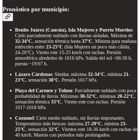
Pronóstico por municipio:
Benito Juárez (Cancún), Isla Mujeres y Puerto Morelos
:
Cielo parcialmente nublado con lluvias aisladas. Máxima de
32-34°C
, sensación térmica hasta
37°C
. Mínima para mañana
miércoles entre
23-25°C
(Isla Mujeres un poco más cálida,
24-26°C). Viento este 15-25 km/h con rachas. Presión
atmosférica alrededor de 1016 hPa. Salida del sol ~06:30 h,
puesta ~19:07 h.
Lázaro Cárdenas
: Similar, máxima
32-34°C
, mínima
21-
23°C
, sensación
38°C
. Presión 1017 hPa.
Playa del Carmen y Tulum
: Parcialmente nublado con poca
probabilidad de lluvia. Máximas
30-32°C
, mínimas
20-22°C
,
sensación térmica
35°C
. Viento este con rachas. Presión
1017-1018 hPa.
Cozumel
: Cielo medio nublado, sin lluvias importantes.
Temperaturas más frescas: máxima
27-29°C
, mínima
23-
25°C
, sensación
32°C
. Vientos este 18-36 km/h con rachas de
40 km/h. Mareas con periodos más prolongados.