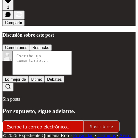
1
Compartir
Discusión sobre este post
Comentarios
Restacks
Lo mejor de
Último
Debates
Sin posts
Por supuesto, sigue adelante.
Suscribirse
© 2026 Expediente Quintana Roo
·
Privacidad
∙
Términos
∙
Aviso