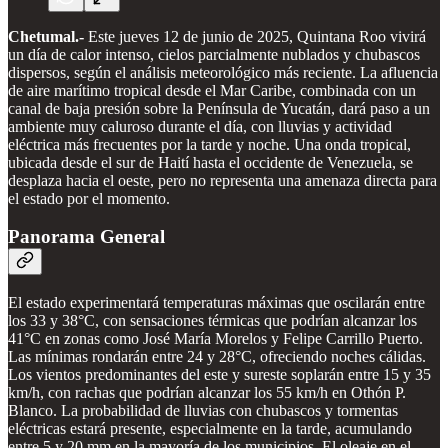
Chetumal.-
Este jueves 12 de junio de 2025, Quintana Roo vivirá
un día de calor intenso, cielos parcialmente nublados y chubascos
dispersos, según el análisis meteorológico más reciente. La afluencia
de aire marítimo tropical desde el Mar Caribe, combinada con un
canal de baja presión sobre la Península de Yucatán, dará paso a un
ambiente muy caluroso durante el día, con lluvias y actividad
eléctrica más frecuentes por la tarde y noche. Una onda tropical,
ubicada desde el sur de Haití hasta el occidente de Venezuela, se
desplaza hacia el oeste, pero no representa una amenaza directa para
el estado por el momento.
Panorama General
El estado experimentará temperaturas máximas que oscilarán entre
los 33 y 38°C, con sensaciones térmicas que podrían alcanzar los
41°C en zonas como José María Morelos y Felipe Carrillo Puerto.
Las mínimas rondarán entre 24 y 28°C, ofreciendo noches cálidas.
Los vientos predominantes del este y sureste soplarán entre 15 y 35
km/h, con rachas que podrían alcanzar los 55 km/h en Othón P.
Blanco. La probabilidad de lluvias con chubascos y tormentas
eléctricas estará presente, especialmente en la tarde, acumulando
entre 5 y 20 mm en la mayoría de los municipios. El oleaje en el