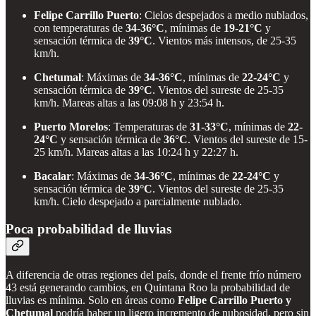
Felipe Carrillo Puerto
: Cielos despejados a medio nublados,
con temperaturas de
34-36°C
, mínimas de
19-21°C
y
sensación térmica de
39°C
. Vientos más intensos, de 25-35
km/h.
Chetumal
: Máximas de
34-36°C
, mínimas de
22-24°C
y
sensación térmica de
39°C
. Vientos del sureste de 25-35
km/h. Mareas altas a las 09:08 h y 23:54 h.
Puerto Morelos
: Temperaturas de
31-33°C
, mínimas de
22-
24°C
y sensación térmica de
36°C
. Vientos del sureste de 15-
25 km/h. Mareas altas a las 10:24 h y 22:27 h.
Bacalar
: Máximas de
34-36°C
, mínimas de
22-24°C
y
sensación térmica de
39°C
. Vientos del sureste de 25-35
km/h. Cielo despejado a parcialmente nublado.
Poca probabilidad de lluvias
A diferencia de otras regiones del país, donde el frente frío número
43 está generando cambios, en Quintana Roo la probabilidad de
lluvias es mínima. Solo en áreas como
Felipe Carrillo Puerto y
Chetumal
podría haber un ligero incremento de nubosidad, pero sin