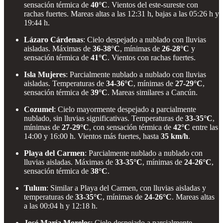
sensación térmica de
40°C
. Vientos del este-sureste con
rachas fuertes. Mareas altas a las 12:31 h, bajas a las 05:26 h y
19:44 h.
Lázaro Cárdenas
: Cielo despejado a nublado con lluvias
aisladas. Máximas de
36-38°C
, mínimas de
26-28°C
y
sensación térmica de
41°C
. Vientos con rachas fuertes.
Isla Mujeres
: Parcialmente nublado a nublado con lluvias
aisladas. Temperaturas de
34-36°C
, mínimas de
27-29°C
,
sensación térmica de
39°C
. Mareas similares a Cancún.
Cozumel
: Cielo mayormente despejado a parcialmente
nublado, sin lluvias significativas. Temperaturas de
33-35°C
,
mínimas de
27-29°C
, con sensación térmica de
42°C
entre las
14:00 y 16:00 h. Vientos más fuertes, hasta
35 km/h
.
Playa del Carmen
: Parcialmente nublado a nublado con
lluvias aisladas. Máximas de
33-35°C
, mínimas de
24-26°C
,
sensación térmica de
38°C
.
Tulum
: Similar a Playa del Carmen, con lluvias aisladas y
temperaturas de
33-35°C
, mínimas de
24-26°C
. Mareas altas
a las 00:04 h y 12:18 h.
José María Morelos
: Cielo despejado a parcialmente