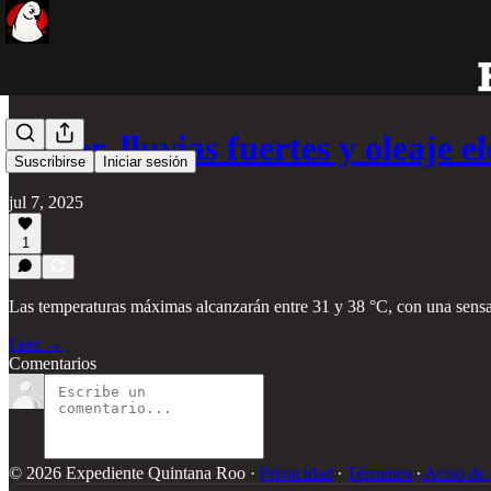
¡Calor, lluvias fuertes y oleaje
Suscribirse
Iniciar sesión
jul 7, 2025
1
Las temperaturas máximas alcanzarán entre 31 y 38 °C, con una sensa
Leer →
Comentarios
© 2026 Expediente Quintana Roo
·
Privacidad
∙
Términos
∙
Aviso de 