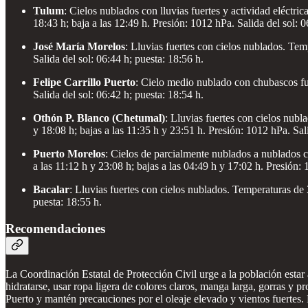
Tulum
: Cielos nublados con lluvias fuertes y actividad eléctr
18:43 h; baja a las 12:49 h. Presión: 1012 hPa. Salida del sol: 0
José María Morelos
: Lluvias fuertes con cielos nublados. Te
Salida del sol: 06:44 h; puesta: 18:56 h.
Felipe Carrillo Puerto
: Cielo medio nublado con chubascos fu
Salida del sol: 06:42 h; puesta: 18:54 h.
Othón P. Blanco (Chetumal)
: Lluvias fuertes con cielos nub
y 18:08 h; bajas a las 11:35 h y 23:51 h. Presión: 1012 hPa. Sali
Puerto Morelos
: Cielos de parcialmente nublados a nublados c
a las 11:12 h y 23:08 h; bajas a las 04:49 h y 17:02 h. Presión: 
Bacalar
: Lluvias fuertes con cielos nublados. Temperaturas de
puesta: 18:55 h.
Recomendaciones
La Coordinación Estatal de Protección Civil urge a la población estar 
hidratarse, usar ropa ligera de colores claros, manga larga, gorras y p
Puerto y mantén precauciones por el oleaje elevado y vientos fuertes. 