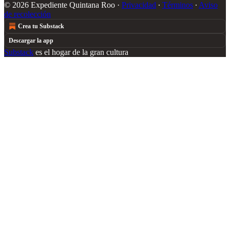
© 2026 Expediente Quintana Roo
·
Privacidad
∙
Términos
∙
Aviso
de recolección
Crea tu Substack
Descargar la app
Substack
es el hogar de la gran cultura