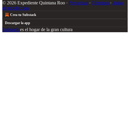
© 2026 Expediente Quintana Roo
·
Privacidad
∙
Términos
∙
Aviso
de recolección
Crea tu Substack
Descargar la app
Substack
es el hogar de la gran cultura