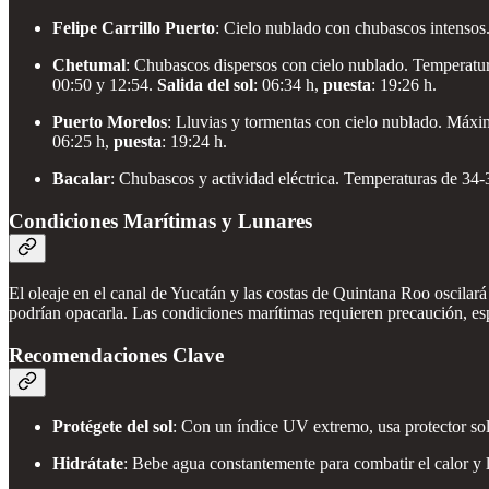
Felipe Carrillo Puerto
: Cielo nublado con chubascos intenso
Chetumal
: Chubascos dispersos con cielo nublado. Temperatur
00:50 y 12:54.
Salida del sol
: 06:34 h,
puesta
: 19:26 h.
Puerto Morelos
: Lluvias y tormentas con cielo nublado. Máx
06:25 h,
puesta
: 19:24 h.
Bacalar
: Chubascos y actividad eléctrica. Temperaturas de 34
Condiciones Marítimas y Lunares
El oleaje en el canal de Yucatán y las costas de Quintana Roo oscilará
podrían opacarla. Las condiciones marítimas requieren precaución, es
Recomendaciones Clave
Protégete del sol
: Con un índice UV extremo, usa protector sol
Hidrátate
: Bebe agua constantemente para combatir el calor y