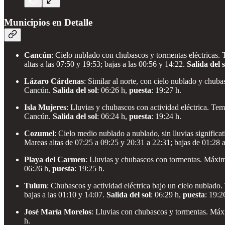
Municipios en Detalle
Cancún
: Cielo nublado con chubascos y tormentas eléctricas.
altas a las 07:50 y 19:53; bajas a las 00:56 y 14:22.
Salida del s
Lázaro Cárdenas
: Similar al norte, con cielo nublado y chu
Cancún.
Salida del sol
: 06:26 h,
puesta
: 19:27 h.
Isla Mujeres
: Lluvias y chubascos con actividad eléctrica. Te
Cancún.
Salida del sol
: 06:24 h,
puesta
: 19:24 h.
Cozumel
: Cielo medio nublado a nublado, sin lluvias signifi
Mareas altas de 07:25 a 09:25 y 20:31 a 22:31; bajas de 01:28 
Playa del Carmen
: Lluvias y chubascos con tormentas. Máxi
06:26 h,
puesta
: 19:25 h.
Tulum
: Chubascos y actividad eléctrica bajo un cielo nublado
bajas a las 01:10 y 14:07.
Salida del sol
: 06:29 h,
puesta
: 19:2
José María Morelos
: Lluvias con chubascos y tormentas. Máx
h.