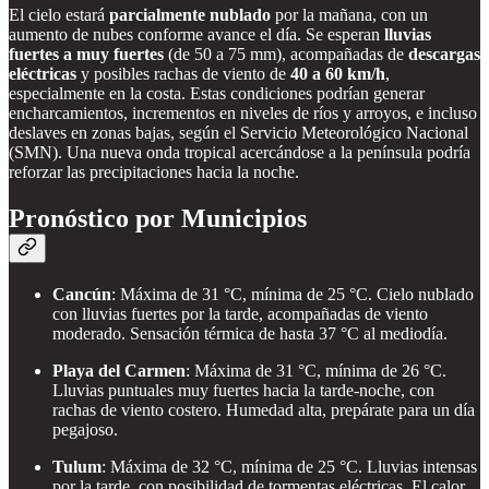
El cielo estará
parcialmente nublado
por la mañana, con un
aumento de nubes conforme avance el día. Se esperan
lluvias
fuertes a muy fuertes
(de 50 a 75 mm), acompañadas de
descargas
eléctricas
y posibles rachas de viento de
40 a 60 km/h
,
especialmente en la costa. Estas condiciones podrían generar
encharcamientos, incrementos en niveles de ríos y arroyos, e incluso
deslaves en zonas bajas, según el Servicio Meteorológico Nacional
(SMN). Una nueva onda tropical acercándose a la península podría
reforzar las precipitaciones hacia la noche.
Pronóstico por Municipios
Cancún
: Máxima de 31 °C, mínima de 25 °C. Cielo nublado
con lluvias fuertes por la tarde, acompañadas de viento
moderado. Sensación térmica de hasta 37 °C al mediodía.
Playa del Carmen
: Máxima de 31 °C, mínima de 26 °C.
Lluvias puntuales muy fuertes hacia la tarde-noche, con
rachas de viento costero. Humedad alta, prepárate para un día
pegajoso.
Tulum
: Máxima de 32 °C, mínima de 25 °C. Lluvias intensas
por la tarde, con posibilidad de tormentas eléctricas. El calor