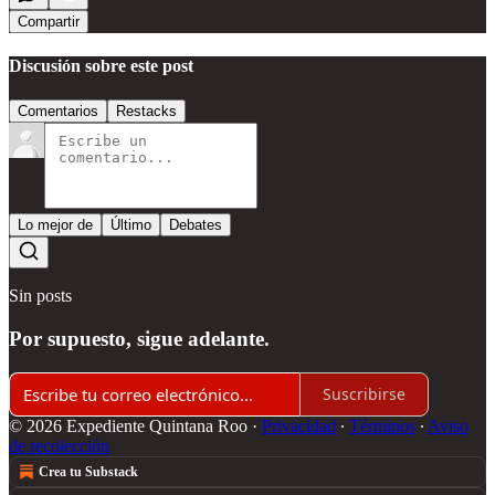
Compartir
Discusión sobre este post
Comentarios
Restacks
Lo mejor de
Último
Debates
Sin posts
Por supuesto, sigue adelante.
Suscribirse
© 2026 Expediente Quintana Roo
·
Privacidad
∙
Términos
∙
Aviso
de recolección
Crea tu Substack