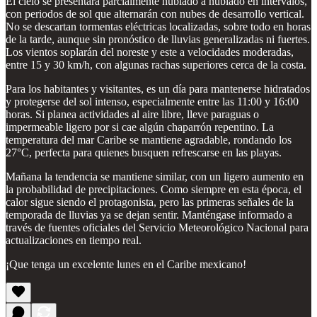
El cielo se presentará parcialmente nublado a nublado en intervalos,
con periodos de sol que alternarán con nubes de desarrollo vertical.
No se descartan tormentas eléctricas localizadas, sobre todo en horas
de la tarde, aunque sin pronóstico de lluvias generalizadas ni fuertes.
Los vientos soplarán del noreste y este a velocidades moderadas,
entre 15 y 30 km/h, con algunas rachas superiores cerca de la costa.
Para los habitantes y visitantes, es un día para mantenerse hidratados
y protegerse del sol intenso, especialmente entre las 11:00 y 16:00
horas. Si planea actividades al aire libre, lleve paraguas o
impermeable ligero por si cae algún chaparrón repentino. La
temperatura del mar Caribe se mantiene agradable, rondando los
27°C, perfecta para quienes busquen refrescarse en las playas.
Mañana la tendencia se mantiene similar, con un ligero aumento en
la probabilidad de precipitaciones. Como siempre en esta época, el
calor sigue siendo el protagonista, pero las primeras señales de la
temporada de lluvias ya se dejan sentir. Manténgase informado a
través de fuentes oficiales del Servicio Meteorológico Nacional para
actualizaciones en tiempo real.
¡Que tenga un excelente lunes en el Caribe mexicano!