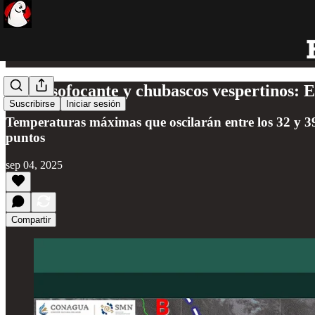
Calor sofocante y chubascos vespertinos: 
Suscribirse
Iniciar sesión
Temperaturas máximas que oscilarán entre los 32 y 3
puntos
sep 04, 2025
Compartir