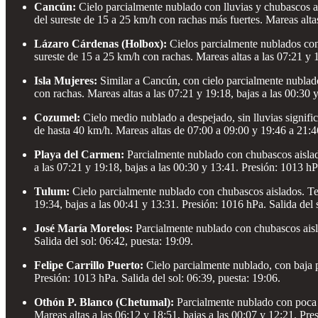
Cancún:
Cielo parcialmente nublado con lluvias y chubascos a
del sureste de 15 a 25 km/h con rachas más fuertes. Mareas altas
Lázaro Cárdenas (Holbox):
Cielos parcialmente nublados con
sureste de 15 a 25 km/h con rachas. Mareas altas a las 07:21 y 1
Isla Mujeres:
Similar a Cancún, con cielo parcialmente nublad
con rachas. Mareas altas a las 07:21 y 19:18, bajas a las 00:30 
Cozumel:
Cielo medio nublado a despejado, sin lluvias signif
de hasta 40 km/h. Mareas altas de 07:00 a 09:00 y 19:46 a 21:46
Playa del Carmen:
Parcialmente nublado con chubascos aislad
a las 07:21 y 19:18, bajas a las 00:30 y 13:41. Presión: 1013 hPa
Tulum:
Cielo parcialmente nublado con chubascos aislados. Te
19:34, bajas a las 00:41 y 13:31. Presión: 1016 hPa. Salida del 
José María Morelos:
Parcialmente nublado con chubascos aisl
Salida del sol: 06:42, puesta: 19:09.
Felipe Carrillo Puerto:
Cielo parcialmente nublado, con baja 
Presión: 1013 hPa. Salida del sol: 06:39, puesta: 19:06.
Othón P. Blanco (Chetumal):
Parcialmente nublado con poca p
Mareas altas a las 06:12 y 18:51, bajas a las 00:07 y 12:21. Pre