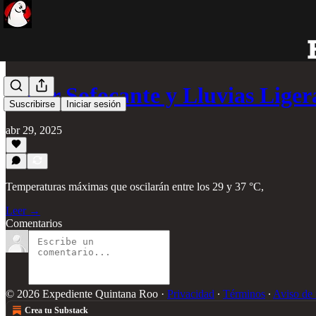
Calor Sofocante y Lluvias Lige
Suscribirse
Iniciar sesión
abr 29, 2025
Temperaturas máximas que oscilarán entre los 29 y 37 °C,
Leer →
Comentarios
© 2026 Expediente Quintana Roo
·
Privacidad
∙
Términos
∙
Aviso de 
Crea tu Substack