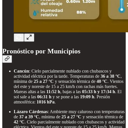
Pronóstico por Municipios
Cancún
: Cielo parcialmente nublado con chubascos y
actividad eléctrica por la tarde. Temperaturas de
36 a 38 °C
,
mínima de
25 a 27 °C
y sensación térmica de
40 °C
. Vientos
del este y noreste de 15 a 25 km/h con rachas más fuertes.
Mareas altas a las
11:52 h
, bajas a las
05:33 h y 17:34 h
. El
sol sale a las
06:31 h
y se pone a las
19:09 h
. Presión
atmosférica:
1016 hPa
.
Lázaro Cárdenas
: Ambiente muy caluroso con temperaturas
de
37 a 39 °C
, mínima de
25 a 27 °C
y sensación térmica de
42 °C
. Cielo parcialmente nublado con chubascos y actividad
eléctrica. Vientos del este y noreste de 15 a 25 km/h. Mareas