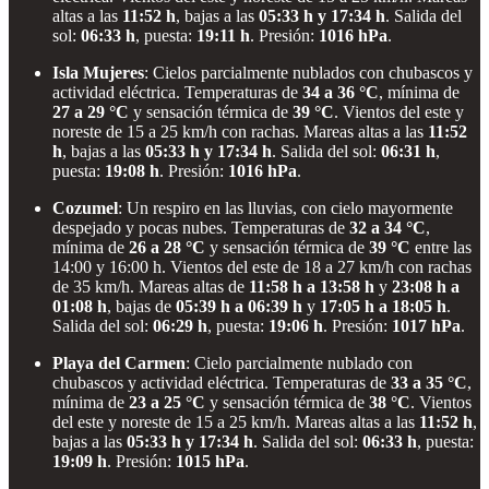
altas a las
11:52 h
, bajas a las
05:33 h y 17:34 h
. Salida del
sol:
06:33 h
, puesta:
19:11 h
. Presión:
1016 hPa
.
Isla Mujeres
: Cielos parcialmente nublados con chubascos y
actividad eléctrica. Temperaturas de
34 a 36 °C
, mínima de
27 a 29 °C
y sensación térmica de
39 °C
. Vientos del este y
noreste de 15 a 25 km/h con rachas. Mareas altas a las
11:52
h
, bajas a las
05:33 h y 17:34 h
. Salida del sol:
06:31 h
,
puesta:
19:08 h
. Presión:
1016 hPa
.
Cozumel
: Un respiro en las lluvias, con cielo mayormente
despejado y pocas nubes. Temperaturas de
32 a 34 °C
,
mínima de
26 a 28 °C
y sensación térmica de
39 °C
entre las
14:00 y 16:00 h. Vientos del este de 18 a 27 km/h con rachas
de 35 km/h. Mareas altas de
11:58 h a 13:58 h
y
23:08 h a
01:08 h
, bajas de
05:39 h a 06:39 h
y
17:05 h a 18:05 h
.
Salida del sol:
06:29 h
, puesta:
19:06 h
. Presión:
1017 hPa
.
Playa del Carmen
: Cielo parcialmente nublado con
chubascos y actividad eléctrica. Temperaturas de
33 a 35 °C
,
mínima de
23 a 25 °C
y sensación térmica de
38 °C
. Vientos
del este y noreste de 15 a 25 km/h. Mareas altas a las
11:52 h
,
bajas a las
05:33 h y 17:34 h
. Salida del sol:
06:33 h
, puesta:
19:09 h
. Presión:
1015 hPa
.