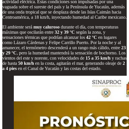
actividad eléctrica. Estas condiciones son impulsadas por una
vaguada sobre el sureste del país y la Península de Yucatán, además
de una onda tropical que se desplaza desde las Islas Caimán hacia
Centroamérica, a 18 km/h, inyectando humedad al Caribe mexicano.
El ambiente será
muy caluroso
durante el día, con temperaturas
máximas que oscilarán entre
32 y 39 °C
según la zona, y
sensaciones térmicas que podrían alcanzar los
42 °C
en lugares
como Lázaro Cárdenas y Felipe Carrillo Puerto. Por la noche y al
amanecer, el termómetro descenderá a un rango más cálido, entre
23
y 29 °C
, pero la humedad mantendrá la sensación de bochorno. Los
vientos del este y noreste, con velocidades de
15 a 35 km/h
y rachas
de hasta
50 km/h
en la costa, agitarán el mar, generando oleaje de
2
a 4 pies
en el Canal de Yucatán y las costas del estado.