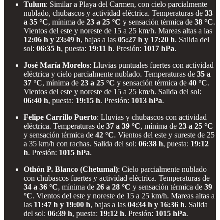
Tulum
: Similar a Playa del Carmen, con cielo parcialmente
nublado, chubascos y actividad eléctrica. Temperaturas de
33
a 35 °C
, mínima de
23 a 25 °C
y sensación térmica de
38 °C
.
Vientos del este y noreste de 15 a 25 km/h. Mareas altas a las
12:06 h y 23:49 h
, bajas a las
05:27 h y 17:20 h
. Salida del
sol:
06:35 h
, puesta:
19:11 h
. Presión:
1017 hPa
.
José María Morelos
: Lluvias puntuales fuertes con actividad
eléctrica y cielo parcialmente nublado. Temperaturas de
35 a
37 °C
, mínima de
23 a 25 °C
y sensación térmica de
40 °C
.
Vientos del este y noreste de 15 a 25 km/h. Salida del sol:
06:40 h
, puesta:
19:15 h
. Presión:
1013 hPa
.
Felipe Carrillo Puerto
: Lluvias y chubascos con actividad
eléctrica. Temperaturas de
37 a 39 °C
, mínima de
23 a 25 °C
y sensación térmica de
42 °C
. Vientos del este y sureste de 25
a 35 km/h con rachas. Salida del sol:
06:38 h
, puesta:
19:12
h
. Presión:
1015 hPa
.
Othón P. Blanco (Chetumal)
: Cielo parcialmente nublado
con chubascos fuertes y actividad eléctrica. Temperaturas de
34 a 36 °C
, mínima de
26 a 28 °C
y sensación térmica de
39
°C
. Vientos del este y noreste de 15 a 25 km/h. Mareas altas a
las
11:47 h y 19:00 h
, bajas a las
04:34 h y 16:36 h
. Salida
del sol:
06:39 h
, puesta:
19:12 h
. Presión:
1015 hPa
.