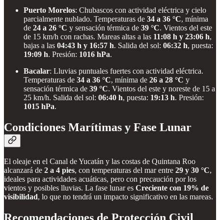
Puerto Morelos
: Chubascos con actividad eléctrica y cielo
parcialmente nublado. Temperaturas de
34 a 36 °C
, mínima
de
24 a 26 °C
y sensación térmica de
39 °C
. Vientos del este
de 15 km/h con rachas. Mareas altas a las
11:08 h y 23:06 h
,
bajas a las
04:43 h y 16:57 h
. Salida del sol:
06:32 h
, puesta:
19:09 h
. Presión:
1016 hPa
.
Bacalar
: Lluvias puntuales fuertes con actividad eléctrica.
Temperaturas de
34 a 36 °C
, mínima de
26 a 28 °C
y
sensación térmica de
39 °C
. Vientos del este y noreste de 15 a
25 km/h. Salida del sol:
06:40 h
, puesta:
19:13 h
. Presión:
1015 hPa
.
Condiciones Marítimas y Fase Lunar
El oleaje en el Canal de Yucatán y las costas de Quintana Roo
alcanzará de
2 a 4 pies
, con temperaturas del mar entre
29 y 30 °C
,
ideales para actividades acuáticas, pero con precaución por los
vientos y posibles lluvias. La fase lunar es
Creciente con 19% de
visibilidad
, lo que no tendrá un impacto significativo en las mareas.
Recomendaciones de Protección Civil