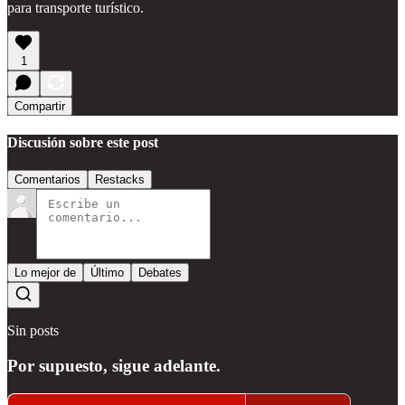
para transporte turístico.
1
Compartir
Discusión sobre este post
Comentarios
Restacks
Lo mejor de
Último
Debates
Sin posts
Por supuesto, sigue adelante.