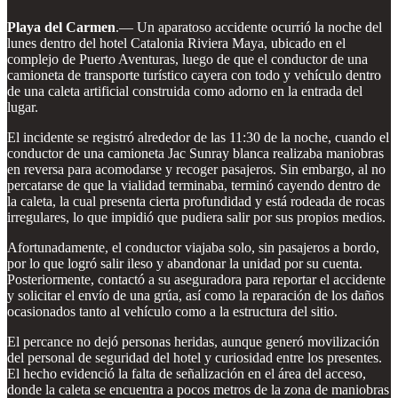
Playa del Carmen
.— Un aparatoso accidente ocurrió la noche del
lunes dentro del hotel Catalonia Riviera Maya, ubicado en el
complejo de Puerto Aventuras, luego de que el conductor de una
camioneta de transporte turístico cayera con todo y vehículo dentro
de una caleta artificial construida como adorno en la entrada del
lugar.
El incidente se registró alrededor de las 11:30 de la noche, cuando el
conductor de una camioneta Jac Sunray blanca realizaba maniobras
en reversa para acomodarse y recoger pasajeros. Sin embargo, al no
percatarse de que la vialidad terminaba, terminó cayendo dentro de
la caleta, la cual presenta cierta profundidad y está rodeada de rocas
irregulares, lo que impidió que pudiera salir por sus propios medios.
Afortunadamente, el conductor viajaba solo, sin pasajeros a bordo,
por lo que logró salir ileso y abandonar la unidad por su cuenta.
Posteriormente, contactó a su aseguradora para reportar el accidente
y solicitar el envío de una grúa, así como la reparación de los daños
ocasionados tanto al vehículo como a la estructura del sitio.
El percance no dejó personas heridas, aunque generó movilización
del personal de seguridad del hotel y curiosidad entre los presentes.
El hecho evidenció la falta de señalización en el área del acceso,
donde la caleta se encuentra a pocos metros de la zona de maniobras