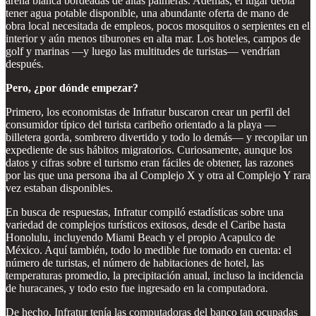
arena blanca bordeadas de altas palmeras. Además, el lugar debía
tener agua potable disponible, una abundante oferta de mano de
obra local necesitada de empleos, pocos mosquitos o serpientes en el
interior y aún menos tiburones en alta mar. Los hoteles, campos de
golf y marinas —y luego las multitudes de turistas— vendrían
después.
Pero, ¿por dónde empezar?
Primero, los economistas de Infratur buscaron crear un perfil del
consumidor típico del turista caribeño orientado a la playa —
billetera gorda, sombrero divertido y todo lo demás— y recopilar un
expediente de sus hábitos migratorios. Curiosamente, aunque los
datos y cifras sobre el turismo eran fáciles de obtener, las razones
por las que una persona iba al Complejo X y otra al Complejo Y rara
vez estaban disponibles.
En busca de respuestas, Infratur compiló estadísticas sobre una
variedad de complejos turísticos exitosos, desde el Caribe hasta
Honolulu, incluyendo Miami Beach y el propio Acapulco de
México. Aquí también, todo lo medible fue tomado en cuenta: el
número de turistas, el número de habitaciones de hotel, las
temperaturas promedio, la precipitación anual, incluso la incidencia
de huracanes, y todo esto fue ingresado en la computadora.
De hecho, Infratur tenía las computadoras del banco tan ocupadas