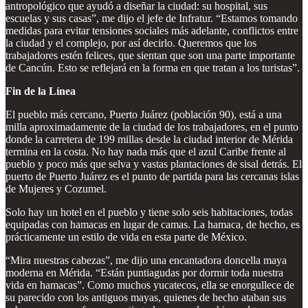
antropológico que ayudó a diseñar la ciudad: su hospital, sus
escuelas y sus casas”, me dijo el jefe de Infratur. “Estamos tomando
medidas para evitar tensiones sociales más adelante, conflictos entre
la ciudad y el complejo, por así decirlo. Queremos que los
trabajadores estén felices, que sientan que son una parte importante
de Cancún. Esto se reflejará en la forma en que tratan a los turistas”.
Fin de la Línea
El pueblo más cercano, Puerto Juárez (población 90), está a una
milla aproximadamente de la ciudad de los trabajadores, en el punto
donde la carretera de 199 millas desde la ciudad interior de Mérida
termina en la costa. No hay nada más que el azul Caribe frente al
pueblo y poco más que selva y vastas plantaciones de sisal detrás. El
puerto de Puerto Juárez es el punto de partida para las cercanas islas
de Mujeres y Cozumel.
Solo hay un hotel en el pueblo y tiene solo seis habitaciones, todas
equipadas con hamacas en lugar de camas. La hamaca, de hecho, es
prácticamente un estilo de vida en esta parte de México.
“Mira nuestras cabezas”, me dijo una encantadora doncella maya
moderna en Mérida. “Están puntiagudas por dormir toda nuestra
vida en hamacas”. Como muchos yucatecos, ella se enorgullece de
su parecido con los antiguos mayas, quienes de hecho ataban sus