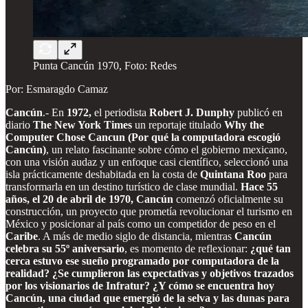
Punta Cancún 1970, Foto: Redes
Por: Esmaragdo Camaz
Cancún
.- En
1972,
el periodista
Robert J. Dunphy
publicó en
diario
The New York Times
un reportaje titulado
Why the
Computer Chose Cancun (Por qué la computadora escogió
Cancún)
, un relato fascinante sobre cómo el gobierno mexicano,
con una visión audaz y un enfoque casi científico, seleccionó una
isla prácticamente deshabitada en la costa de
Quintana Roo
para
transformarla en un destino turístico de clase mundial.
Hace 55
años, el 20 de abril de 1970,
Cancún
comenzó oficialmente su
construcción, un proyecto que prometía revolucionar el turismo en
México y posicionar al país como un competidor de peso en el
Caribe
. A más de medio siglo de distancia, mientras
Cancún
celebra su 55º aniversario
, es momento de reflexionar:
¿qué tan
cerca estuvo ese sueño programado por computadora de la
realidad?
¿Se cumplieron las expectativas y objetivos trazados
por los visionarios de Infratur?
¿Y cómo se encuentra hoy
Cancún, una ciudad que emergió de la selva y las dunas para