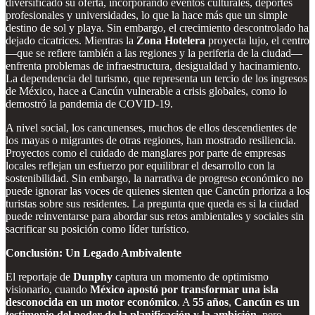
diversificado su oferta, incorporando eventos culturales, deportes
profesionales y universidades, lo que la hace más que un simple
destino de sol y playa. Sin embargo, el crecimiento descontrolado ha
dejado cicatrices. Mientras la
Zona Hotelera
proyecta lujo, el centro
—que se refiere también a las regiones y la periferia de la ciudad—
enfrenta problemas de infraestructura, desigualdad y hacinamiento.
La dependencia del turismo, que representa un tercio de los ingresos
de México, hace a Cancún vulnerable a crisis globales, como lo
demostró la pandemia de COVID-19.
A nivel social, los cancunenses, muchos de ellos descendientes de
los mayas o migrantes de otras regiones, han mostrado resiliencia.
Proyectos como el cuidado de manglares por parte de empresas
locales reflejan un esfuerzo por equilibrar el desarrollo con la
sostenibilidad. Sin embargo, la narrativa de progreso económico no
puede ignorar las voces de quienes sienten que Cancún prioriza a los
turistas sobre sus residentes. La pregunta que queda es si la ciudad
puede reinventarse para abordar sus retos ambientales y sociales sin
sacrificar su posición como líder turístico.
Conclusión: Un Legado Ambivalente
El reportaje de
Dunphy
captura un momento de optimismo
visionario, cuando
México apostó por transformar una isla
desconocida en un motor económico
. A
55 años
,
Cancún es un
testimonio del poder de la planificación y la ambición
, pero