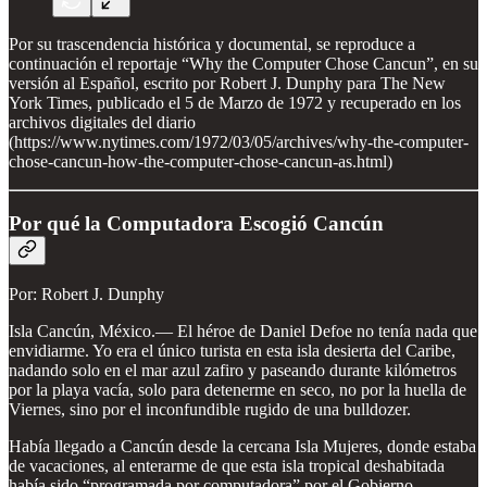
Por su trascendencia histórica y documental, se reproduce a
continuación el reportaje “Why the Computer Chose Cancun”, en su
versión al Español, escrito por Robert J. Dunphy para The New
York Times, publicado el 5 de Marzo de 1972 y recuperado en los
archivos digitales del diario
(https://www.nytimes.com/1972/03/05/archives/why-the-computer-
chose-cancun-how-the-computer-chose-cancun-as.html)
Por qué la Computadora Escogió Cancún
Por: Robert J. Dunphy
Isla Cancún, México.— El héroe de Daniel Defoe no tenía nada que
envidiarme. Yo era el único turista en esta isla desierta del Caribe,
nadando solo en el mar azul zafiro y paseando durante kilómetros
por la playa vacía, solo para detenerme en seco, no por la huella de
Viernes, sino por el inconfundible rugido de una bulldozer.
Había llegado a Cancún desde la cercana Isla Mujeres, donde estaba
de vacaciones, al enterarme de que esta isla tropical deshabitada
había sido “programada por computadora” por el Gobierno