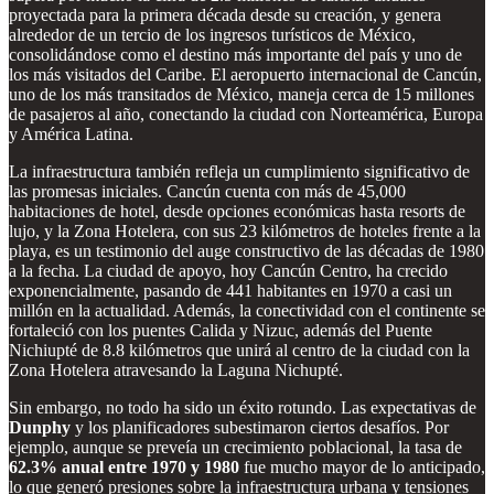
proyectada para la primera década desde su creación, y genera
alrededor de un tercio de los ingresos turísticos de México,
consolidándose como el destino más importante del país y uno de
los más visitados del Caribe. El aeropuerto internacional de Cancún,
uno de los más transitados de México, maneja cerca de 15 millones
de pasajeros al año, conectando la ciudad con Norteamérica, Europa
y América Latina.
La infraestructura también refleja un cumplimiento significativo de
las promesas iniciales. Cancún cuenta con más de 45,000
habitaciones de hotel, desde opciones económicas hasta resorts de
lujo, y la Zona Hotelera, con sus 23 kilómetros de hoteles frente a la
playa, es un testimonio del auge constructivo de las décadas de 1980
a la fecha. La ciudad de apoyo, hoy Cancún Centro, ha crecido
exponencialmente, pasando de 441 habitantes en 1970 a casi un
millón en la actualidad. Además, la conectividad con el continente se
fortaleció con los puentes Calida y Nizuc, además del Puente
Nichiupté de 8.8 kilómetros que unirá al centro de la ciudad con la
Zona Hotelera atravesando la Laguna Nichupté.
Sin embargo, no todo ha sido un éxito rotundo. Las expectativas de
Dunphy
y los planificadores subestimaron ciertos desafíos. Por
ejemplo, aunque se preveía un crecimiento poblacional, la tasa de
62.3% anual entre 1970 y 1980
fue mucho mayor de lo anticipado,
lo que generó presiones sobre la infraestructura urbana y tensiones