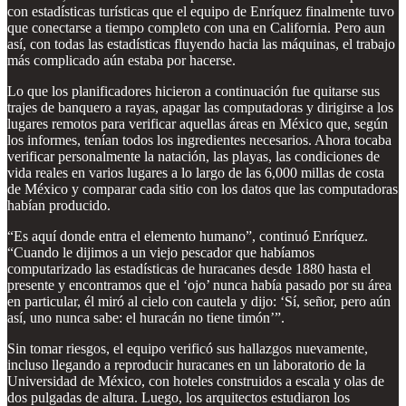
con estadísticas turísticas que el equipo de Enríquez finalmente tuvo
que conectarse a tiempo completo con una en California. Pero aun
así, con todas las estadísticas fluyendo hacia las máquinas, el trabajo
más complicado aún estaba por hacerse.
Lo que los planificadores hicieron a continuación fue quitarse sus
trajes de banquero a rayas, apagar las computadoras y dirigirse a los
lugares remotos para verificar aquellas áreas en México que, según
los informes, tenían todos los ingredientes necesarios. Ahora tocaba
verificar personalmente la natación, las playas, las condiciones de
vida reales en varios lugares a lo largo de las 6,000 millas de costa
de México y comparar cada sitio con los datos que las computadoras
habían producido.
“Es aquí donde entra el elemento humano”, continuó Enríquez.
“Cuando le dijimos a un viejo pescador que habíamos
computarizado las estadísticas de huracanes desde 1880 hasta el
presente y encontramos que el ‘ojo’ nunca había pasado por su área
en particular, él miró al cielo con cautela y dijo: ‘Sí, señor, pero aún
así, uno nunca sabe: el huracán no tiene timón’”.
Sin tomar riesgos, el equipo verificó sus hallazgos nuevamente,
incluso llegando a reproducir huracanes en un laboratorio de la
Universidad de México, con hoteles construidos a escala y olas de
dos pulgadas de altura. Luego, los arquitectos estudiaron los