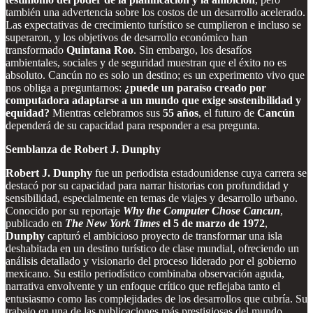
también una advertencia sobre los costos de un desarrollo acelerado.
Las expectativas de crecimiento turístico se cumplieron e incluso se
superaron, y los objetivos de desarrollo económico han
transformado
Quintana Roo
. Sin embargo, los desafíos
ambientales, sociales y de seguridad muestran que el éxito no es
absoluto. Cancún no es solo un destino; es un experimento vivo que
nos obliga a preguntarnos:
¿puede un paraíso creado por
computadora adaptarse a un mundo que exige sostenibilidad y
equidad?
Mientras celebramos sus
55 años
, el futuro de
Cancún
dependerá de su capacidad para responder a esa pregunta.
Semblanza de Robert J. Dunphy
Robert J. Dunphy
fue un periodista estadounidense cuya carrera se
destacó por su capacidad para narrar historias con profundidad y
sensibilidad, especialmente en temas de viajes y desarrollo urbano.
Conocido por su reportaje
Why the Computer Chose Cancun
,
publicado en
The New York Times
el 5 de marzo de 1972
,
Dunphy
capturó el ambicioso proyecto de transformar una isla
deshabitada en un destino turístico de clase mundial, ofreciendo un
análisis detallado y visionario del proceso liderado por el gobierno
mexicano. Su estilo periodístico combinaba observación aguda,
narrativa envolvente y un enfoque crítico que reflejaba tanto el
entusiasmo como las complejidades de los desarrollos que cubría. Su
trabajo en una de las publicaciones más prestigiosas del mundo