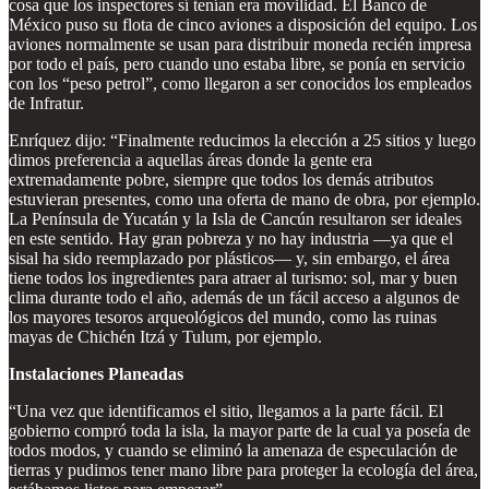
cosa que los inspectores sí tenían era movilidad. El Banco de
México puso su flota de cinco aviones a disposición del equipo. Los
aviones normalmente se usan para distribuir moneda recién impresa
por todo el país, pero cuando uno estaba libre, se ponía en servicio
con los “peso petrol”, como llegaron a ser conocidos los empleados
de Infratur.
Enríquez dijo: “Finalmente reducimos la elección a 25 sitios y luego
dimos preferencia a aquellas áreas donde la gente era
extremadamente pobre, siempre que todos los demás atributos
estuvieran presentes, como una oferta de mano de obra, por ejemplo.
La Península de Yucatán y la Isla de Cancún resultaron ser ideales
en este sentido. Hay gran pobreza y no hay industria —ya que el
sisal ha sido reemplazado por plásticos— y, sin embargo, el área
tiene todos los ingredientes para atraer al turismo: sol, mar y buen
clima durante todo el año, además de un fácil acceso a algunos de
los mayores tesoros arqueológicos del mundo, como las ruinas
mayas de Chichén Itzá y Tulum, por ejemplo.
Instalaciones Planeadas
“Una vez que identificamos el sitio, llegamos a la parte fácil. El
gobierno compró toda la isla, la mayor parte de la cual ya poseía de
todos modos, y cuando se eliminó la amenaza de especulación de
tierras y pudimos tener mano libre para proteger la ecología del área,