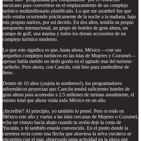
mexicano para convertirse en el emplazamiento de un complejo
turístico multimillonario planificado. Lo que me asombró fue que
todo estaba ocurriendo prácticamente de la noche a la mañana, bajo
mis propias narices, por así decirlo. En dos años, tendría su propio
aeropuerto internacional, un grupo de hoteles de gran altura, un
campo de golf, una marina y todos los demás accesorios de un
complejo turístico moderno.
Lo que esto significa es que, hasta ahora, México —con sus
pequeños complejos turísticos en las islas de Mujeres y Cozumel—
apenas había metido un dedo gordo en el agitado mar del turismo
caribeño. Pero ahora, con Cancún, está listo para zambullirse de
lleno.
Dentro de 10 años (¡sujeta tu sombrero!), los programadores
informáticos proyectan que Cancún tendrá suficientes hoteles de
gran altura para acomodar a 2.5 millones de turistas anualmente, el
mismo total que ahora visita todo México en un año.
¿Increíble? Al principio, yo también lo pensé. Pero si estás en
México este año y vuelas a las islas cercanas de Mujeres o Cozumel,
echa un vistazo hacia abajo cuando tu avión deje la costa de
Yucatán, y tú también estarás convencido. En el punto donde la
carretera recta como una flecha que atraviesa la selva yucateca se
encuentra con el mar, observarás tanta actividad en la playa que