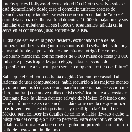
jurarás que es Hollywood recreando el Día D otra vez. No solo se
está desarrollando desde cero el complejo turístico costero de
Cancún, sino que también se está creando una ciudad de “apoyo”
completa capaz de albergar inicialmente a 10,000 trabajadores y sus
familias que trabajarán en sus hoteles y restaurantes, tallada en la
selva en el continente, justo enfrente de la isla.
El día que estuve en la playa desierta, escuchando una de las
primeras bulldozers ahogando los sonidos de la selva detrás de mí y
el mar al frente, el pensamiento que más me intrigó fue cómo el
Gobierno mexicano, con no menos de 6,000 millas de costa y 3,000
millas de playas tropicales para elegir, había seleccionado
específicamente a Cancún para ser “el complejo turístico del futuro”.
Sabía que el Gobierno no había elegido Cancún por casualidad.
Además de usar computadoras, había recurrido a las mejores mentes
y conocimientos técnicos de una nación moderna para seleccionar el
sitio, una franja de nueve millas de isla selvática frente a la costa de
Quintana Roo, la última frontera salvaje de México. Sabiendo esto,
eché un último vistazo a Cancún —dándome cuenta de que nunca
más lo vería en su estado prístino— y me dirigí a la Ciudad de
México para conocer los detalles de cómo se había llevado a cabo la
búsqueda del complejo turístico perfecto. Para descubrir, en otras
palabras, la forma exacta en que un gobierno procede a construir un
patio de juegos multimillonario.