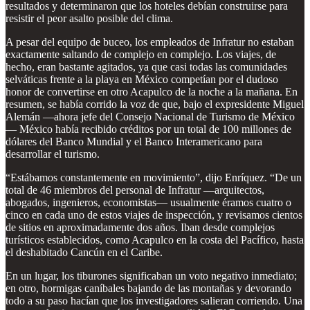
resultados y determinaron que los hoteles debían construirse para
resistir el peor asalto posible del clima.
A pesar del equipo de buceo, los empleados de Infratur no estaban
exactamente saltando de complejo en complejo. Los viajes, de
hecho, eran bastante agitados, ya que casi todas las comunidades
selváticas frente a la playa en México competían por el dudoso
honor de convertirse en otro Acapulco de la noche a la mañana. En
resumen, se había corrido la voz de que, bajo el expresidente Miguel
Alemán —ahora jefe del Consejo Nacional de Turismo de México
— México había recibido créditos por un total de 100 millones de
dólares del Banco Mundial y el Banco Interamericano para
desarrollar el turismo.
“Estábamos constantemente en movimiento”, dijo Enríquez. “De un
total de 46 miembros del personal de Infratur —arquitectos,
abogados, ingenieros, economistas— usualmente éramos cuatro o
cinco en cada uno de estos viajes de inspección, y revisamos cientos
de sitios en aproximadamente dos años. Iban desde complejos
turísticos establecidos, como Acapulco en la costa del Pacífico, hasta
el deshabitado Cancún en el Caribe.
En un lugar, los tiburones significaban un voto negativo inmediato;
en otro, hormigas caníbales bajando de las montañas y devorando
todo a su paso hacían que los investigadores salieran corriendo. Una