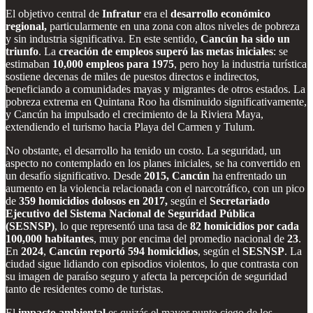
El objetivo central de
Infratur
era el
desarrollo económico
regional,
particularmente en una zona con altos niveles de pobreza
y sin industria significativa. En este sentido,
Cancún ha sido un
triunfo
. La
creación de empleos superó las metas iniciales
: se
estimaban
10,000 empleos para 1975
, pero hoy la industria turística
sostiene decenas de miles de puestos directos e indirectos,
beneficiando a comunidades mayas y migrantes de otros estados. La
pobreza extrema en Quintana Roo ha disminuido significativamente,
y Cancún ha impulsado el crecimiento de la Riviera Maya,
extendiendo el turismo hacia Playa del Carmen y Tulum.
No obstante, el desarrollo ha tenido un costo. La seguridad, un
aspecto no contemplado en los planes iniciales, se ha convertido en
un desafío significativo. Desde
2015, Cancún
ha enfrentado un
aumento en la violencia relacionada con el narcotráfico, con un pico
de
359 homicidios dolosos en 2017,
según el
Secretariado
Ejecutivo del Sistema Nacional de Seguridad Pública
(SESNSP)
, lo que representó una tasa de
82 homicidios por cada
100,000 habitantes
, muy por encima del promedio nacional de
23
.
En
2024
,
Cancún reportó 594 homicidios
, según el
SESNSP
. La
ciudad sigue lidiando con episodios violentos, lo que contrasta con
su imagen de paraíso seguro y afecta la percepción de seguridad
tanto de residentes como de turistas.
El
impacto ambiental
es quizás el mayor punto ciego de los