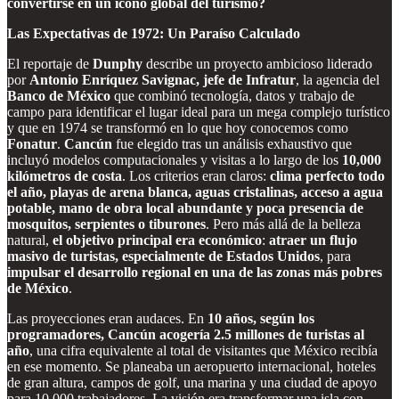
convertirse en un ícono global del turismo?
Las Expectativas de 1972: Un Paraíso Calculado
El reportaje de
Dunphy
describe un proyecto ambicioso liderado
por
Antonio Enríquez Savignac, jefe de Infratur
, la agencia del
Banco de México
que combinó tecnología, datos y trabajo de
campo para identificar el lugar ideal para un mega complejo turístico
y que en 1974 se transformó en lo que hoy conocemos como
Fonatur
.
Cancún
fue elegido tras un análisis exhaustivo que
incluyó modelos computacionales y visitas a lo largo de los
10,000
kilómetros de costa
. Los criterios eran claros:
clima perfecto todo
el año, playas de arena blanca, aguas cristalinas, acceso a agua
potable, mano de obra local abundante y poca presencia de
mosquitos, serpientes o tiburones
. Pero más allá de la belleza
natural,
el objetivo principal era económico
:
atraer un flujo
masivo de turistas, especialmente de Estados Unidos
, para
impulsar el desarrollo regional en una de las zonas más pobres
de México
.
Las proyecciones eran audaces. En
10 años, según los
programadores, Cancún acogería 2.5 millones de turistas al
año
, una cifra equivalente al total de visitantes que México recibía
en ese momento. Se planeaba un aeropuerto internacional, hoteles
de gran altura, campos de golf, una marina y una ciudad de apoyo
para 10,000 trabajadores. La visión era transformar una isla con