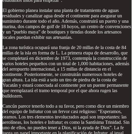
estábamos listos para empezar”.
El gobierno planea instalar una planta de tratamiento de aguas
residuales y canalizar agua desde el continente para asegurar un
suministro durante todo el año. Además, construirá un puerto y una
marina, dos campos de golf de 18 hoyos, un centro de convenciones
y un “pueblo maya” de boutiques y tiendas donde los artesanos
locales puedan exhibir sus artesanías.
La zona turística ocupará una franja de 20 millas de la costa de 84
millas de la isla en forma de L. La primera etapa de desarrollo, que
se completará en diciembre de 1973, contempla la construcción de
varios hoteles pequeños con un total de 1,000 habitaciones, además
del aeropuerto internacional, a 15 millas de distancia en el
continente. Posteriormente, se construirán numerosos hoteles de
gran altura. La isla está a solo un tiro de piedra de la costa de
Yucatán y estará conectada al continente por un puente permanente
que reemplazará el tramo temporal por el que ahora rugen las
bulldozers.
Cancún parece tenerlo todo a su favor, pero como dice un miembro
del equipo de Infratur con un fervor casi religioso: “Esperamos,
oramos. Los tres elementos involucrados aquí son importantes: las
aerolíneas, los hoteles e Infratur; es como la Santísima Trinidad. Sin
uno de ellos, no puedes tener a Dios, ni la ayuda de Dios”. La fe
juega un papel importante en la planificación de Infratur, al igual