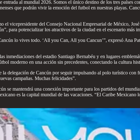
entrada al mundial 2026. Somos el único destino de los tres países con
nenses que podrán vivir la emoción del futbol en nuestras playas. Cancún
omo el vicepresidente del Consejo Nacional Empresarial de México, Jo
 para potencializar los atractivos de la ciudad en el escenario más im
cún lo vives todo. ‘All you Can, All you Cancun’”, expresó Ana Paty
 las inmediaciones del estadio Santiago Bernabéu y en lugares emblemá
útbol moderno en una acción sin precedentes, conectando la cultura hist
de la delegación de Cancún por seguir impulsando al polo turístico con f
 nuevas campañas. Muchas felicidades”.
e mantendrá una conexión importante para los partidos del mundial, por
exicano es la capital mundial de las vacaciones. “El Caribe Mexicano lo 