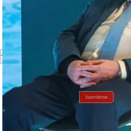
Discusión sobre este post
Comentarios
Restacks
Lo mejor de
Último
Debates
Sin posts
Por supuesto, sigue adelante.
Suscribirse
© 2026 Expediente Quintana Roo
·
Privacidad
∙
Términos
∙
Aviso de 
Crea tu Substack
Descargar la app
Substack
es el hogar de la gran cultura