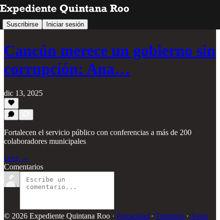
Suscribirse
Iniciar sesión
Cancún merece un gobierno sin
corrupción: Ana…
dic 13, 2025
Fortalecen el servicio público con conferencias a más de 200
colaboradores municipales
Leer →
Comentarios
© 2026 Expediente Quintana Roo
·
Privacidad
∙
Términos
∙
Aviso