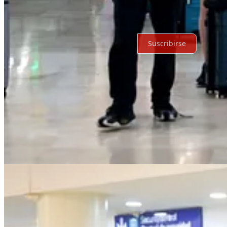
Por supuesto, sigue adelante.
Suscribirse
© 2026 Expediente Quintana Roo
·
Privacidad
∙
Términos
∙
Aviso de 
Crea tu Substack
Descargar la app
Substack
es el hogar de la gran cultura