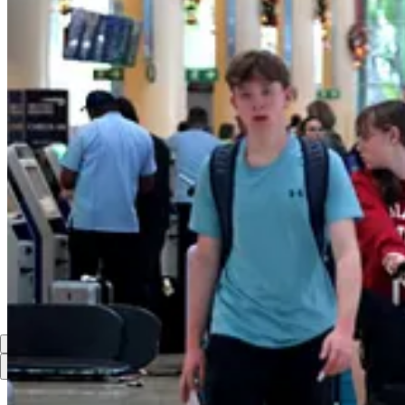
Compartir
Discusión sobre este post
Comentarios
Restacks
Lo mejor de
Último
Debates
Sin posts