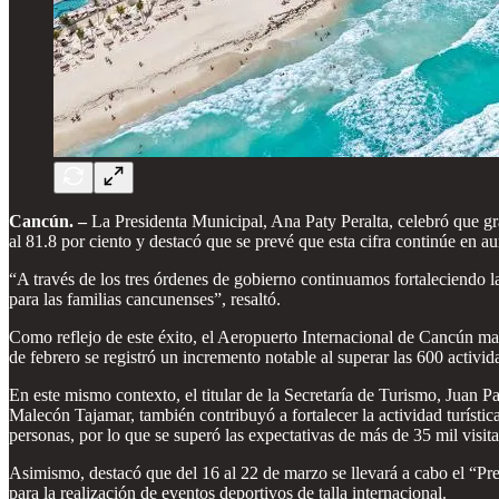
Cancún. –
La Presidenta Municipal, Ana Paty Peralta, celebró que grac
al 81.8 por ciento y destacó que se prevé que esta cifra continúe en 
“A través de los tres órdenes de gobierno continuamos fortaleciendo la 
para las familias cancunenses”, resaltó.
Como reflejo de este éxito, el Aeropuerto Internacional de Cancún mant
de febrero se registró un incremento notable al superar las 600 activid
En este mismo contexto, el titular de la Secretaría de Turismo, Juan
Malecón Tajamar, también contribuyó a fortalecer la actividad turísti
personas, por lo que se superó las expectativas de más de 35 mil visi
Asimismo, destacó que del 16 al 22 de marzo se llevará a cabo el “Pr
para la realización de eventos deportivos de talla internacional.