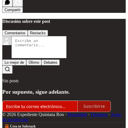
Compartir
Discusión sobre este post
Comentarios
Restacks
Lo mejor de
Último
Debates
Sin posts
Por supuesto, sigue adelante.
Suscribirse
© 2026 Expediente Quintana Roo
·
Privacidad
∙
Términos
∙
Aviso
de recolección
Crea tu Substack