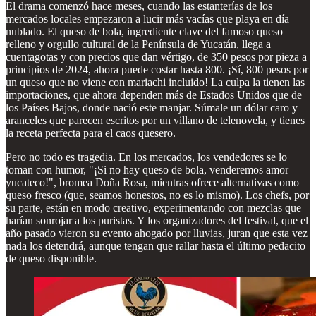
El drama comenzó hace meses, cuando las estanterías de los
mercados locales empezaron a lucir más vacías que playa en día
nublado. El queso de bola, ingrediente clave del famoso queso
relleno y orgullo cultural de la Península de Yucatán, llega a
cuentagotas y con precios que dan vértigo, de 350 pesos por pieza a
principios de 2024, ahora puede costar hasta 800. ¡Sí, 800 pesos por
un queso que no viene con mariachi incluido! La culpa la tienen las
importaciones, que ahora dependen más de Estados Unidos que de
los Países Bajos, donde nació este manjar. Súmale un dólar caro y
aranceles que parecen escritos por un villano de telenovela, y tienes
la receta perfecta para el caos quesero.
Pero no todo es tragedia. En los mercados, los vendedores se lo
toman con humor, "¡Si no hay queso de bola, venderemos amor
yucateco!", bromea Doña Rosa, mientras ofrece alternativas como
queso fresco (que, seamos honestos, no es lo mismo). Los chefs, por
su parte, están en modo creativo, experimentando con mezclas que
harían sonrojar a los puristas. Y los organizadores del festival, que el
año pasado vieron su evento ahogado por lluvias, juran que esta vez
nada los detendrá, aunque tengan que rallar hasta el último pedacito
de queso disponible.