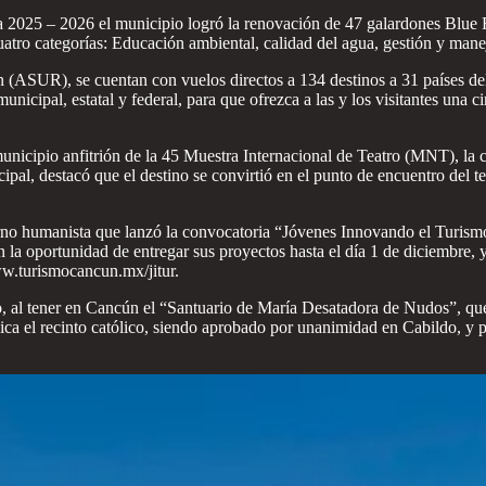
da 2025 – 2026 el municipio logró la renovación de 47 galardones Blue 
uatro categorías: Educación ambiental, calidad del agua, gestión y manej
n (ASUR), se cuentan con vuelos directos a 134 destinos a 31 países de
 municipal, estatal y federal, para que ofrezca a las y los visitantes un
r municipio anfitrión de la 45 Muestra Internacional de Teatro (MNT), la
cipal, destacó que el destino se convirtió en el punto de encuentro del
rno humanista que lanzó la convocatoria “Jóvenes Innovando el Turismo”
án la oportunidad de entregar sus proyectos hasta el día 1 de diciembre
www.turismocancun.mx/jitur.
o, al tener en Cancún el “Santuario de María Desatadora de Nudos”, que 
a el recinto católico, siendo aprobado por unanimidad en Cabildo, y p