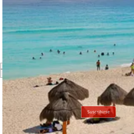
Compartir
Discusión sobre este post
Comentarios
Restacks
Lo mejor de
Último
Debates
Sin posts
Por supuesto, sigue adelante.
Suscribirse
© 2026 Expediente Quintana Roo
·
Privacidad
∙
Términos
∙
Aviso de 
Crea tu Substack