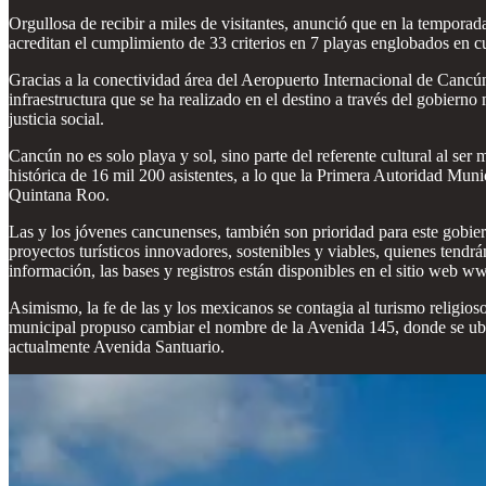
Orgullosa de recibir a miles de visitantes, anunció que en la tempora
acreditan el cumplimiento de 33 criterios en 7 playas englobados en c
Gracias a la conectividad área del Aeropuerto Internacional de Cancú
infraestructura que se ha realizado en el destino a través del gobierno
justicia social.
Cancún no es solo playa y sol, sino parte del referente cultural al se
histórica de 16 mil 200 asistentes, a lo que la Primera Autoridad Muni
Quintana Roo.
Las y los jóvenes cancunenses, también son prioridad para este gobie
proyectos turísticos innovadores, sostenibles y viables, quienes tendr
información, las bases y registros están disponibles en el sitio web 
Asimismo, la fe de las y los mexicanos se contagia al turismo religios
municipal propuso cambiar el nombre de la Avenida 145, donde se ubic
actualmente Avenida Santuario.