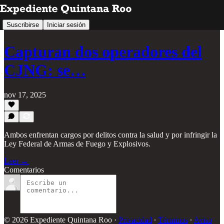
Suscribirse
Iniciar sesión
Capturan dos operadores del
CJNG: se…
nov 17, 2025
Ambos enfrentan cargos por delitos contra la salud y por infringir la
Ley Federal de Armas de Fuego y Explosivos.
Leer →
Comentarios
© 2026 Expediente Quintana Roo
·
Privacidad
∙
Términos
∙
Aviso