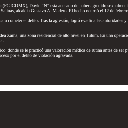
co (FGJCDMX), David “N” está acusado de haber agredido sexualmente a
linas, alcaldía Gustavo A. Madero. El hecho ocurrió el 12 de febrero d
ara cometer el delito. Tras la agresión, logró evadir a las autoridades 
Aldea Zama, una zona residencial de alto nivel en Tulum. En una operaci
ra.
, donde se le practicó una valoración médica de rutina antes de ser pue
ceso por el delito de violación agravada.