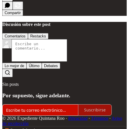
Compartir
Discusión sobre este post
Comentarios
Restacks
Lo mejor de
Último
Debates
Sin posts
Por supuesto, sigue adelante.
Suscribirse
© 2026 Expediente Quintana Roo
·
Privacidad
∙
Términos
∙
Aviso
de recolección