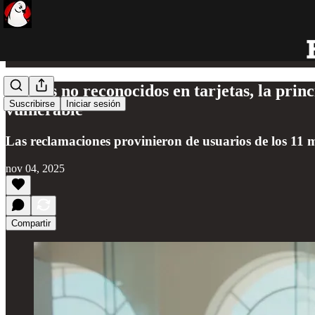
Cargos no reconocidos en tarjetas, la pri
Suscribirse
Iniciar sesión
vulnerable
Las reclamaciones provinieron de usuarios de los 11 m
nov 04, 2025
Compartir