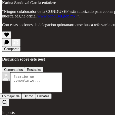
Karina Sandoval García enfatizó:
“Ningún colaborador de la CONDUSEF está autorizado para cobrar por s
nuestra página oficial
www.condusef.gob.mx»
”.
Con estas acciones, la delegación quintanarroense busca reforzar la cu
Compartir
Discusión sobre este post
Comentarios
Restacks
Lo mejor de
Último
Debates
Sin posts