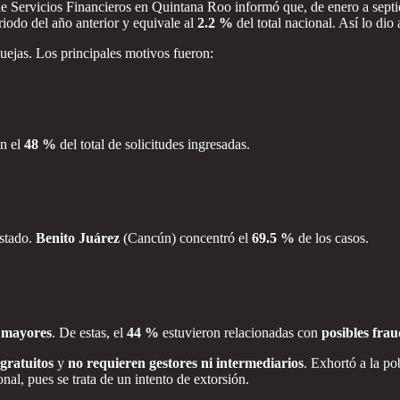
e Servicios Financieros en Quintana Roo informó que, de enero a sept
odo del año anterior y equivale al
2.2 %
del total nacional. Así lo dio
ejas. Los principales motivos fueron:
on el
48 %
del total de solicitudes ingresadas.
stado.
Benito Juárez
(Cancún) concentró el
69.5 %
de los casos.
 mayores
. De estas, el
44 %
estuvieron relacionadas con
posibles frau
gratuitos
y
no requieren gestores ni intermediarios
. Exhortó a la p
al, pues se trata de un intento de extorsión.