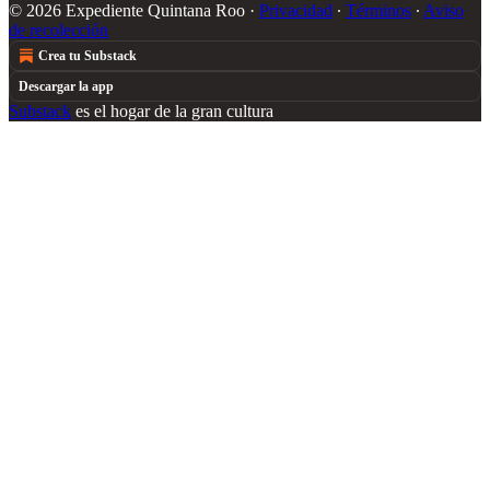
© 2026 Expediente Quintana Roo
·
Privacidad
∙
Términos
∙
Aviso
de recolección
Crea tu Substack
Descargar la app
Substack
es el hogar de la gran cultura