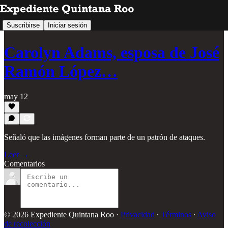
Suscribirse
Iniciar sesión
Carolyn Adams, esposa de José
Ramón López…
may 12
Señaló que las imágenes forman parte de un patrón de ataques.
Leer →
Comentarios
© 2026 Expediente Quintana Roo
·
Privacidad
∙
Términos
∙
Aviso
de recolección